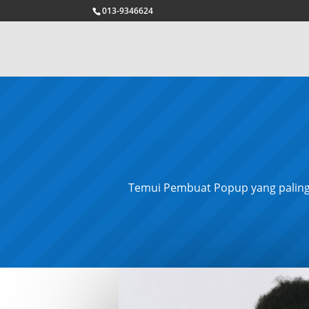
013-9346624
Temui Pembuat Popup yang paling 