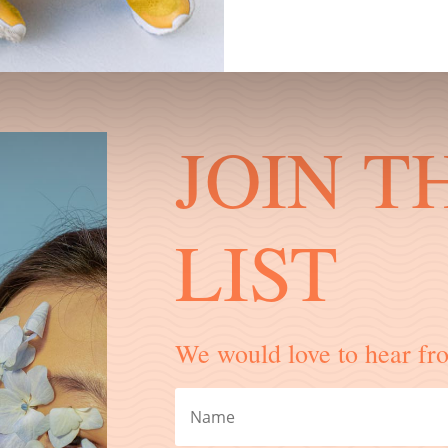
JOIN T
LIST
We would love to hear fr