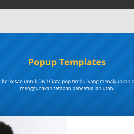
Popup Templates
berkesan untuk Divi! Cipta pop timbul yang menakjubkan d
menggunakan tetapan pencetus lanjutan.