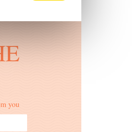
HE
om you