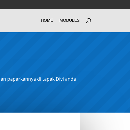
HOME
MODULES
an paparkannya di tapak Divi anda